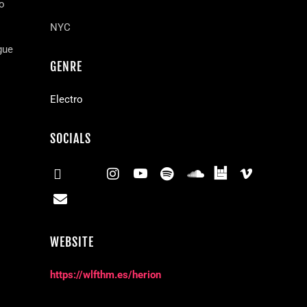
eo
NYC
gue
GENRE
Electro
SOCIALS
WEBSITE
https://wlfthm.es/herion