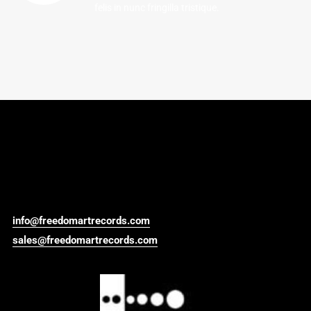
felis in nunc fringilla tristique.
info@freedomartrecords.com
sales@freedomartrecords.com